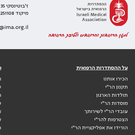
ז'בוטינסקי 35 רמת גן, בניין התאומים 2
מיקוד 5251108
@ima.org.il
למען הרופאות והרופאים ולטובת הרפואה
על ההסתדרות הרפואית
פ
הכירו אותנו
ה
תקנון הר"י
ש
תולדות הארגון
ה
מוסדות הר"י
ע
עובדי הר"י לשירותך
א
הצטרפות להר"י
ע
הורידו את אפליקציית הר"י
ר