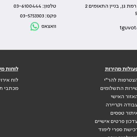
טלפון: 03-6100444
פקס: 03-5753303
וואצאפ
tguvot
עולות מהירות
לוחות מי
צטרפות להר"י
לוח אירו
ירות התשלומים
מכתבי ת
אזור האישי
בודה וקריירה
יתור טפסים
דכון פרטים אישיים
כישת ספרי לימוד