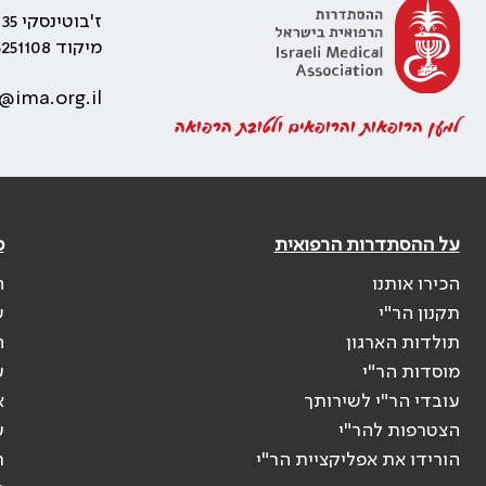
ז'בוטינסקי 35 רמת גן, בניין התאומים 2
מיקוד 5251108
@ima.org.il
למען הרופאות והרופאים ולטובת הרפואה
על ההסתדרות הרפואית
פ
הכירו אותנו
ה
תקנון הר"י
ש
תולדות הארגון
ה
מוסדות הר"י
ע
עובדי הר"י לשירותך
א
הצטרפות להר"י
ע
הורידו את אפליקציית הר"י
ר