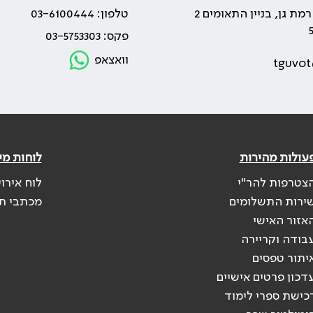
טלפון: 03-6100444
פקס: 03-5753303
וואצאפ
tguvot
עולות מהירות
לוחות מי
צטרפות להר"י
לוח אירו
ירות התשלומים
מכתבי ת
אזור האישי
בודה וקריירה
יתור טפסים
דכון פרטים אישיים
כישת ספרי לימוד