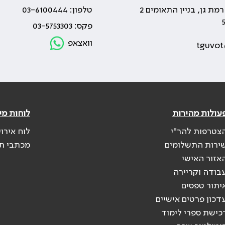
טלפון: 03-6100444
פקס: 03-5753303
וואצאפ
tguvot
עולות מהירות
לוחות מי
צטרפות להר"י
לוח אירו
ירות התשלומים
מכתבי ת
אזור האישי
בודה וקריירה
יתור טפסים
דכון פרטים אישיים
כישת ספרי לימוד