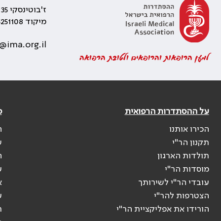
ז'בוטינסקי 35 רמת גן, בניין התאומים 2
מיקוד 5251108
@ima.org.il
למען הרופאות והרופאים ולטובת הרפואה
על ההסתדרות הרפואית
פ
הכירו אותנו
ה
תקנון הר"י
ש
תולדות הארגון
ה
מוסדות הר"י
ע
עובדי הר"י לשירותך
א
הצטרפות להר"י
ע
הורידו את אפליקציית הר"י
ר