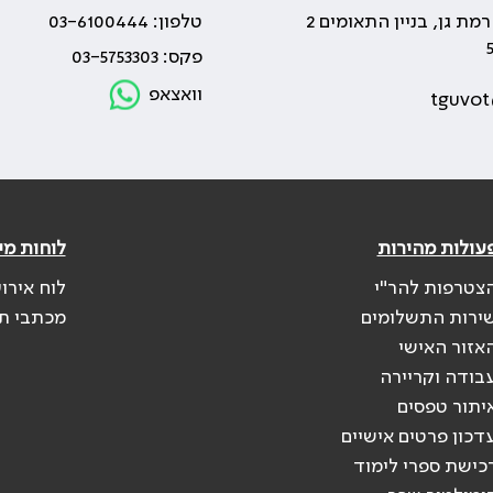
טלפון: 03-6100444
פקס: 03-5753303
וואצאפ
tguvot
עולות מהירות
לוחות מי
צטרפות להר"י
לוח אירו
ירות התשלומים
מכתבי ת
אזור האישי
בודה וקריירה
יתור טפסים
דכון פרטים אישיים
כישת ספרי לימוד