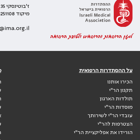
ז'בוטינסקי 35 רמת גן, בניין התאומים 2
מיקוד 5251108
@ima.org.il
למען הרופאות והרופאים ולטובת הרפואה
על ההסתדרות הרפואית
פ
הכירו אותנו
ה
תקנון הר"י
ש
תולדות הארגון
ה
מוסדות הר"י
ע
עובדי הר"י לשירותך
א
הצטרפות להר"י
ע
הורידו את אפליקציית הר"י
ר