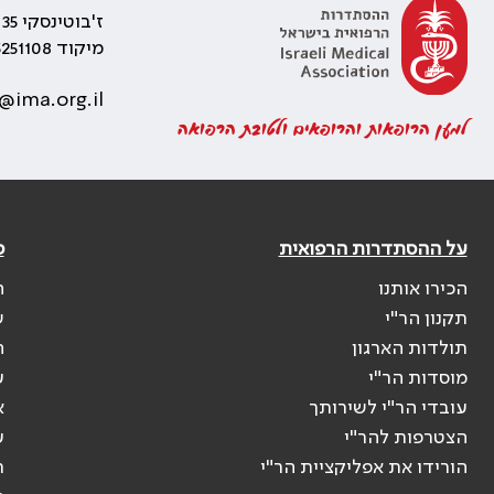
ז'בוטינסקי 35 רמת גן, בניין התאומים 2
מיקוד 5251108
@ima.org.il
למען הרופאות והרופאים ולטובת הרפואה
על ההסתדרות הרפואית
פ
הכירו אותנו
ה
תקנון הר"י
ש
תולדות הארגון
ה
מוסדות הר"י
ע
עובדי הר"י לשירותך
א
הצטרפות להר"י
ע
הורידו את אפליקציית הר"י
ר