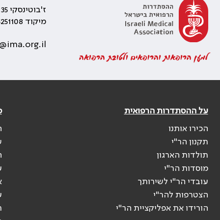
ז'בוטינסקי 35 רמת גן, בניין התאומים 2
מיקוד 5251108
@ima.org.il
למען הרופאות והרופאים ולטובת הרפואה
על ההסתדרות הרפואית
פ
הכירו אותנו
ה
תקנון הר"י
ש
תולדות הארגון
ה
מוסדות הר"י
ע
עובדי הר"י לשירותך
א
הצטרפות להר"י
ע
הורידו את אפליקציית הר"י
ר