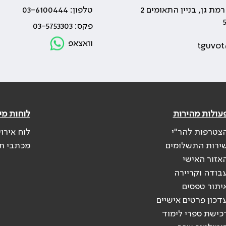
טלפון: 03-6100444
פקס: 03-5753303
וואצאפ
tguvot
עולות מהירות
לוחות מי
צטרפות להר"י
לוח אירו
ירות התשלומים
מכתבי ת
אזור האישי
בודה וקריירה
יתור טפסים
דכון פרטים אישיים
כישת ספרי לימוד