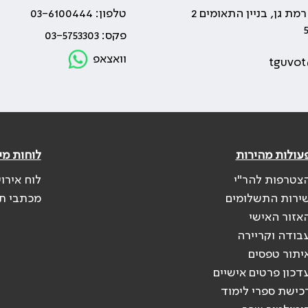
טלפון: 03-6100444
פקס: 03-5753303
וואצאפ
tguvot
עולות מהירות
לוחות מי
צטרפות להר"י
לוח אירו
ירות התשלומים
מכתבי ת
אזור האישי
בודה וקריירה
יתור טפסים
דכון פרטים אישיים
כישת ספרי לימוד