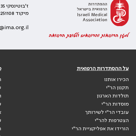
ז'בוטינסקי 35 רמת גן, בניין התאומים 2
מיקוד 5251108
@ima.org.il
למען הרופאות והרופאים ולטובת הרפואה
על ההסתדרות הרפואית
פ
הכירו אותנו
ה
תקנון הר"י
ש
תולדות הארגון
ה
מוסדות הר"י
ע
עובדי הר"י לשירותך
א
הצטרפות להר"י
ע
הורידו את אפליקציית הר"י
ר