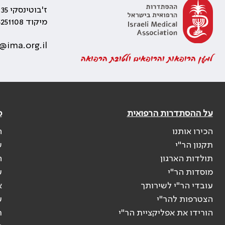
ז'בוטינסקי 35 רמת גן, בניין התאומים 2
מיקוד 5251108
@ima.org.il
למען הרופאות והרופאים ולטובת הרפואה
על ההסתדרות הרפואית
פ
הכירו אותנו
ה
תקנון הר"י
ש
תולדות הארגון
ה
מוסדות הר"י
ע
עובדי הר"י לשירותך
א
הצטרפות להר"י
ע
הורידו את אפליקציית הר"י
ר