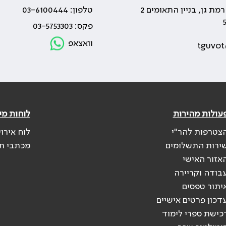
טלפון: 03-6100444
פקס: 03-5753303
וואצאפ
tguvot
עולות מהירות
לוחות מי
צטרפות להר"י
לוח אירו
ירות התשלומים
מכתבי ת
אזור האישי
בודה וקריירה
יתור טפסים
דכון פרטים אישיים
כישת ספרי לימוד