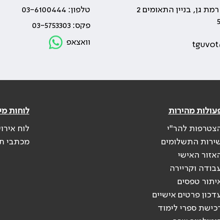
טלפון: 03-6100444
פקס: 03-5753303
וואצאפ
tguvot
עולות מהירות
לוחות מי
צטרפות להר"י
לוח אירו
ירות התשלומים
מכתבי ת
אזור האישי
בודה וקריירה
יתור טפסים
דכון פרטים אישיים
כישת ספרי לימוד