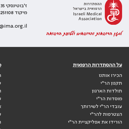
ז'בוטינסקי 35 רמת גן, בניין התאומים 2
מיקוד 5251108
@ima.org.il
למען הרופאות והרופאים ולטובת הרפואה
על ההסתדרות הרפואית
פ
הכירו אותנו
ה
תקנון הר"י
ש
תולדות הארגון
ה
מוסדות הר"י
ע
עובדי הר"י לשירותך
א
הצטרפות להר"י
ע
הורידו את אפליקציית הר"י
ר