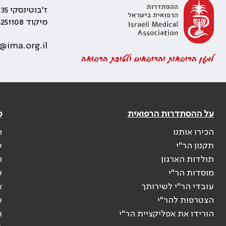
ז'בוטינסקי 35 רמת גן, בניין התאומים 2
מיקוד 5251108
@ima.org.il
למען הרופאות והרופאים ולטובת הרפואה
על ההסתדרות הרפואית
פ
הכירו אותנו
ה
תקנון הר"י
ש
תולדות הארגון
ה
מוסדות הר"י
ע
עובדי הר"י לשירותך
א
הצטרפות להר"י
ע
הורידו את אפליקציית הר"י
ר