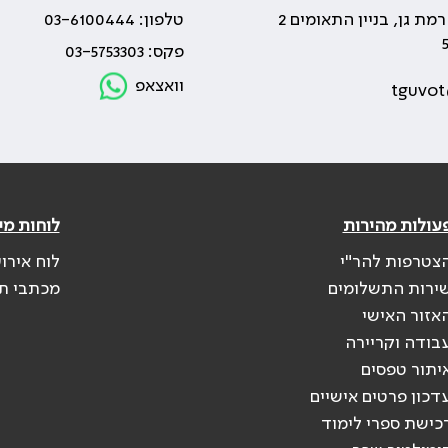
טלפון: 03-6100444
פקס: 03-5753303
וואצאפ
tguvot
עולות מהירות
לוחות מי
צטרפות להר"י
לוח אירו
ירות התשלומים
מכתבי ת
אזור האישי
בודה וקריירה
יתור טפסים
דכון פרטים אישיים
כישת ספרי לימוד