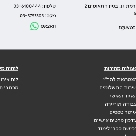
טלפון: 03-6100444
פקס: 03-5753303
וואצאפ
tguvot
עולות מהירות
לוחות מי
צטרפות להר"י
לוח אירו
ירות התשלומים
מכתבי ת
אזור האישי
בודה וקריירה
יתור טפסים
דכון פרטים אישיים
כישת ספרי לימוד