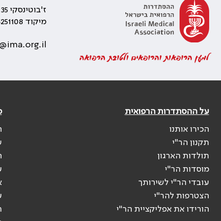
ז'בוטינסקי 35 רמת גן, בניין התאומים 2
מיקוד 5251108
@ima.org.il
למען הרופאות והרופאים ולטובת הרפואה
על ההסתדרות הרפואית
פ
הכירו אותנו
ה
תקנון הר"י
ש
תולדות הארגון
ה
מוסדות הר"י
ע
עובדי הר"י לשירותך
א
הצטרפות להר"י
ע
הורידו את אפליקציית הר"י
ר