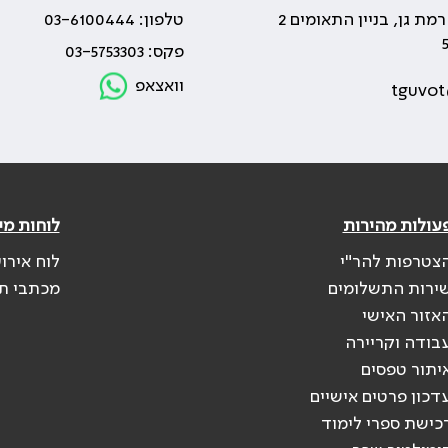
טלפון: 03-6100444
פקס: 03-5753303
וואצאפ
tguvot
עולות מהירות
לוחות מי
צטרפות להר"י
לוח אירו
ירות התשלומים
מכתבי ת
אזור האישי
בודה וקריירה
יתור טפסים
דכון פרטים אישיים
כישת ספרי לימוד