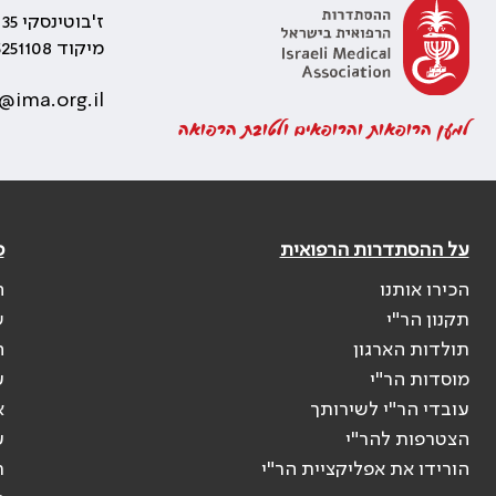
ז'בוטינסקי 35 רמת גן, בניין התאומים 2
מיקוד 5251108
@ima.org.il
למען הרופאות והרופאים ולטובת הרפואה
על ההסתדרות הרפואית
פ
הכירו אותנו
ה
תקנון הר"י
ש
תולדות הארגון
ה
מוסדות הר"י
ע
עובדי הר"י לשירותך
א
הצטרפות להר"י
ע
הורידו את אפליקציית הר"י
ר