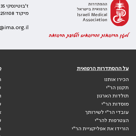
ז'בוטינסקי 35 רמת גן, בניין התאומים 2
מיקוד 5251108
@ima.org.il
למען הרופאות והרופאים ולטובת הרפואה
על ההסתדרות הרפואית
פ
הכירו אותנו
ה
תקנון הר"י
ש
תולדות הארגון
ה
מוסדות הר"י
ע
עובדי הר"י לשירותך
א
הצטרפות להר"י
ע
הורידו את אפליקציית הר"י
ר