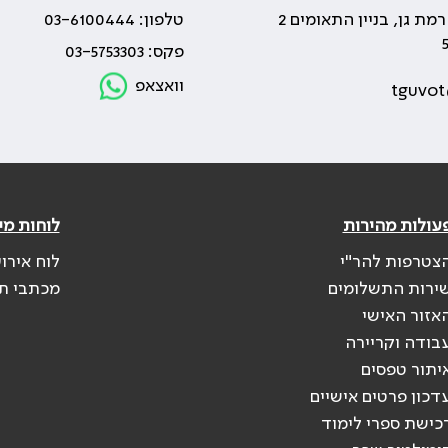
טלפון: 03-6100444
פקס: 03-5753303
וואצאפ
tguvot
עולות מהירות
לוחות מי
צטרפות להר"י
לוח אירו
ירות התשלומים
מכתבי ת
אזור האישי
בודה וקריירה
יתור טפסים
דכון פרטים אישיים
כישת ספרי לימוד