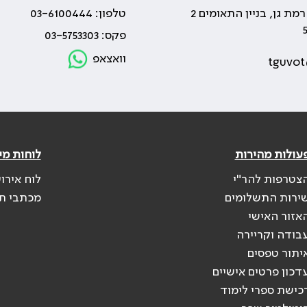
טלפון: 03-6100444
פקס: 03-5753303
וואצאפ
tguvot
עולות מהירות
לוחות מי
צטרפות להר"י
לוח אירו
ירות התשלומים
מכתבי ת
אזור האישי
בודה וקריירה
יתור טפסים
דכון פרטים אישיים
כישת ספרי לימוד