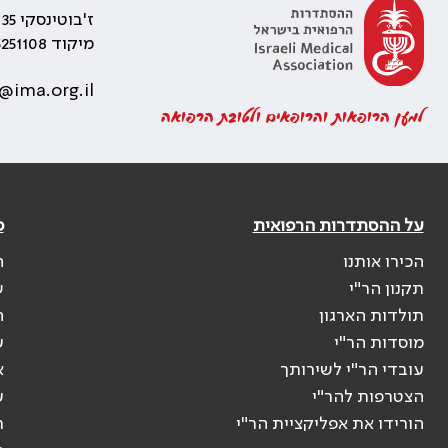
ז'בוטינסקי 35 רמת גן, בניין התאומים 2
מיקוד 5251108
@ima.org.il
למען הרופאות והרופאים ולטובת הרפואה
על ההסתדרות הרפואית
פ
הכירו אותנו
ה
תקנון הר"י
ש
תולדות הארגון
ה
מוסדות הר"י
ע
עובדי הר"י לשירותך
א
הצטרפות להר"י
ע
הורידו את אפליקציית הר"י
ר