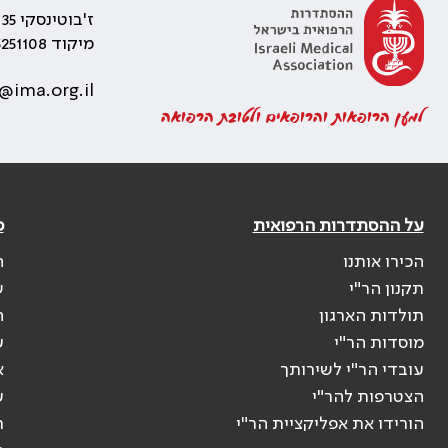
ז'בוטינסקי 35 רמת גן, בניין התאומים 2
מיקוד 5251108
@ima.org.il
למען הרופאות והרופאים ולטובת הרפואה
על ההסתדרות הרפואית
פ
הכירו אותנו
ה
תקנון הר"י
ש
תולדות הארגון
ה
מוסדות הר"י
ע
עובדי הר"י לשירותך
א
הצטרפות להר"י
ע
הורידו את אפליקציית הר"י
ר