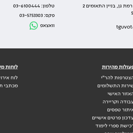
טלפון: 03-6100444
פקס: 03-5753303
וואצאפ
tguvot
עולות מהירות
לוחות מי
צטרפות להר"י
לוח אירו
ירות התשלומים
מכתבי ת
אזור האישי
בודה וקריירה
יתור טפסים
דכון פרטים אישיים
כישת ספרי לימוד