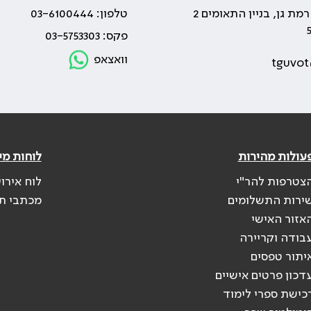
טלפון: 03-6100444
פקס: 03-5753303
וואצאפ
tguvot
עולות מהירות
לוחות מי
צטרפות להר"י
לוח אירו
ירות התשלומים
מכתבי ת
אזור האישי
בודה וקריירה
יתור טפסים
דכון פרטים אישיים
כישת ספרי לימוד