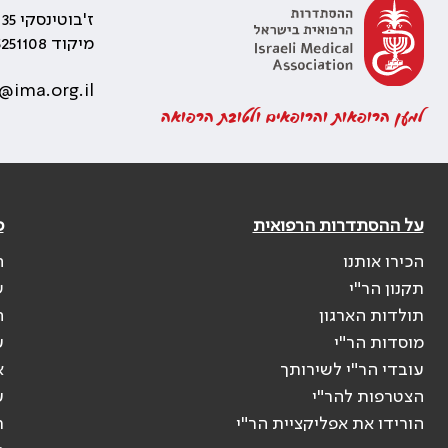
ז'בוטינסקי 35 רמת גן, בניין התאומים 2
מיקוד 5251108
@ima.org.il
למען הרופאות והרופאים ולטובת הרפואה
על ההסתדרות הרפואית
פ
הכירו אותנו
ה
תקנון הר"י
ש
תולדות הארגון
ה
מוסדות הר"י
ע
עובדי הר"י לשירותך
א
הצטרפות להר"י
ע
הורידו את אפליקציית הר"י
ר