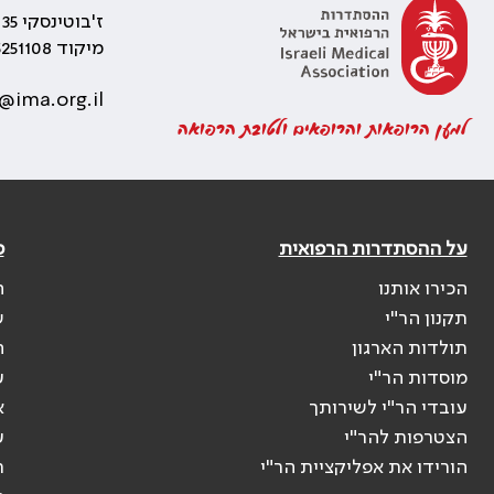
ז'בוטינסקי 35 רמת גן, בניין התאומים 2
מיקוד 5251108
@ima.org.il
למען הרופאות והרופאים ולטובת הרפואה
על ההסתדרות הרפואית
פ
הכירו אותנו
ה
תקנון הר"י
ש
תולדות הארגון
ה
מוסדות הר"י
ע
עובדי הר"י לשירותך
א
הצטרפות להר"י
ע
הורידו את אפליקציית הר"י
ר