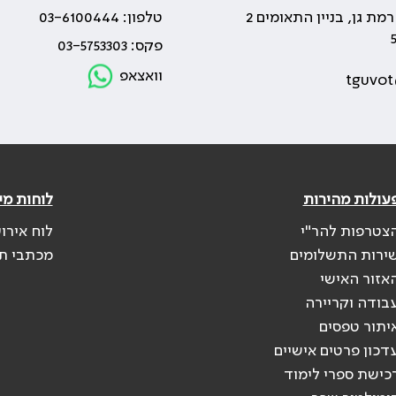
טלפון: 03-6100444
פקס: 03-5753303
וואצאפ
tguvot
עולות מהירות
לוחות מי
צטרפות להר"י
לוח אירו
ירות התשלומים
מכתבי ת
אזור האישי
בודה וקריירה
יתור טפסים
דכון פרטים אישיים
כישת ספרי לימוד