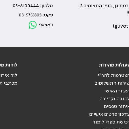
טלפון: 03-6100444
פקס: 03-5753303
וואצאפ
tguvot
עולות מהירות
לוחות מי
צטרפות להר"י
לוח אירו
ירות התשלומים
מכתבי ת
אזור האישי
בודה וקריירה
יתור טפסים
דכון פרטים אישיים
כישת ספרי לימוד