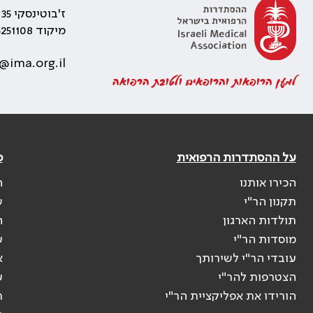
ז'בוטינסקי 35 רמת גן, בניין התאומים 2
מיקוד 5251108
@ima.org.il
למען הרופאות והרופאים ולטובת הרפואה
על ההסתדרות הרפואית
פ
הכירו אותנו
ה
תקנון הר"י
ש
תולדות הארגון
ה
מוסדות הר"י
ע
עובדי הר"י לשירותך
א
הצטרפות להר"י
ע
הורידו את אפליקציית הר"י
ר