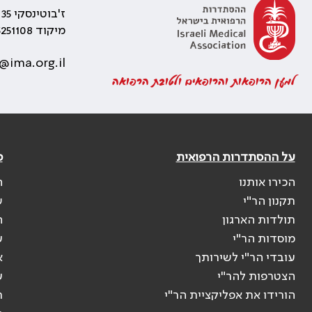
ז'בוטינסקי 35 רמת גן, בניין התאומים 2
מיקוד 5251108
@ima.org.il
למען הרופאות והרופאים ולטובת הרפואה
על ההסתדרות הרפואית
פ
הכירו אותנו
ה
תקנון הר"י
ש
תולדות הארגון
ה
מוסדות הר"י
ע
עובדי הר"י לשירותך
א
הצטרפות להר"י
ע
הורידו את אפליקציית הר"י
ר