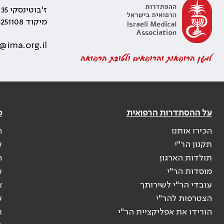
ז'בוטינסקי 35 רמת גן, בניין התאומים 2
מיקוד 5251108
@ima.org.il
למען הרופאות והרופאים ולטובת הרפואה
על ההסתדרות הרפואית
פ
הכירו אותנו
ה
תקנון הר"י
ש
תולדות הארגון
ה
מוסדות הר"י
ע
עובדי הר"י לשירותך
א
הצטרפות להר"י
ע
הורידו את אפליקציית הר"י
ר