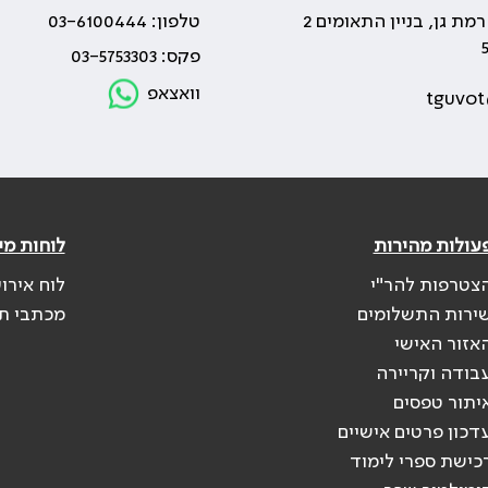
טלפון: 03-6100444
פקס: 03-5753303
וואצאפ
tguvot
עולות מהירות
לוחות מי
צטרפות להר"י
לוח אירו
ירות התשלומים
מכתבי ת
אזור האישי
בודה וקריירה
יתור טפסים
דכון פרטים אישיים
כישת ספרי לימוד