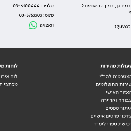
טלפון: 03-6100444
פקס: 03-5753303
וואצאפ
tguvot
עולות מהירות
לוחות מי
צטרפות להר"י
לוח אירו
ירות התשלומים
מכתבי ת
אזור האישי
בודה וקריירה
יתור טפסים
דכון פרטים אישיים
כישת ספרי לימוד