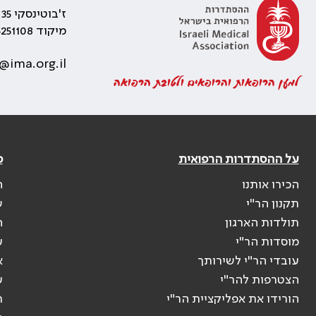
ז'בוטינסקי 35 רמת גן, בניין התאומים 2
מיקוד 5251108
@ima.org.il
למען הרופאות והרופאים ולטובת הרפואה
על ההסתדרות הרפואית
פ
הכירו אותנו
ה
תקנון הר"י
ש
תולדות הארגון
ה
מוסדות הר"י
ע
עובדי הר"י לשירותך
א
הצטרפות להר"י
ע
הורידו את אפליקציית הר"י
ר