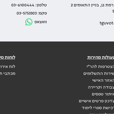
טלפון: 03-6100444
פקס: 03-5753303
וואצאפ
tguvot
עולות מהירות
לוחות מי
צטרפות להר"י
לוח אירו
ירות התשלומים
מכתבי ת
אזור האישי
בודה וקריירה
יתור טפסים
דכון פרטים אישיים
כישת ספרי לימוד