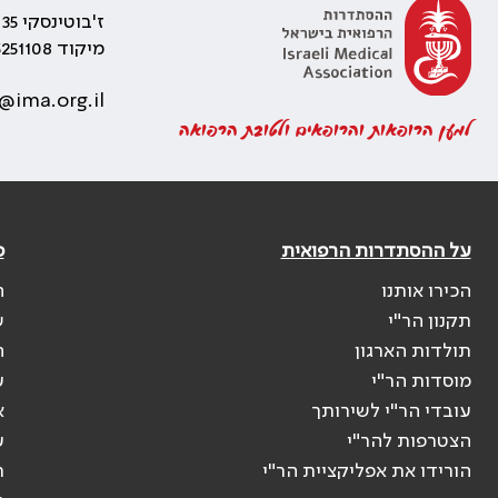
ז'בוטינסקי 35 רמת גן, בניין התאומים 2
מיקוד 5251108
@ima.org.il
למען הרופאות והרופאים ולטובת הרפואה
על ההסתדרות הרפואית
פ
הכירו אותנו
ה
תקנון הר"י
ש
תולדות הארגון
ה
מוסדות הר"י
ע
עובדי הר"י לשירותך
א
הצטרפות להר"י
ע
הורידו את אפליקציית הר"י
ר