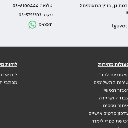
טלפון: 03-6100444
פקס: 03-5753303
וואצאפ
tguvot
עולות מהירות
לוחות מי
צטרפות להר"י
לוח אירו
ירות התשלומים
מכתבי ת
אזור האישי
בודה וקריירה
יתור טפסים
דכון פרטים אישיים
כישת ספרי לימוד