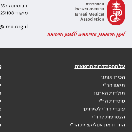
ז'בוטינסקי 35 רמת גן, בניין התאומים 2
מיקוד 5251108
@ima.org.il
למען הרופאות והרופאים ולטובת הרפואה
על ההסתדרות הרפואית
פ
הכירו אותנו
ה
תקנון הר"י
ש
תולדות הארגון
ה
מוסדות הר"י
ע
עובדי הר"י לשירותך
א
הצטרפות להר"י
ע
הורידו את אפליקציית הר"י
ר