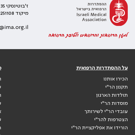
ז'בוטינסקי 35 רמת גן, בניין התאומים 2
מיקוד 5251108
@ima.org.il
למען הרופאות והרופאים ולטובת הרפואה
על ההסתדרות הרפואית
פ
הכירו אותנו
ה
תקנון הר"י
ש
תולדות הארגון
ה
מוסדות הר"י
ע
עובדי הר"י לשירותך
א
הצטרפות להר"י
ע
הורידו את אפליקציית הר"י
ר