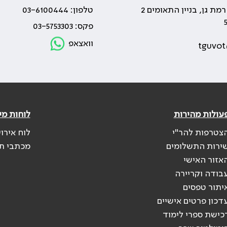
טלפון: 03-6100444
פקס: 03-5753303
וואצאפ
tguvot
עולות מהירות
לוחות מי
צטרפות להר"י
לוח אירו
ירות התשלומים
מכתבי ת
אזור האישי
בודה וקריירה
יתור טפסים
דכון פרטים אישיים
כישת ספרי לימוד