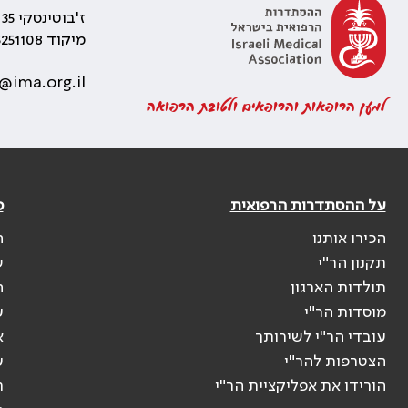
ז'בוטינסקי 35 רמת גן, בניין התאומים 2
מיקוד 5251108
@ima.org.il
למען הרופאות והרופאים ולטובת הרפואה
על ההסתדרות הרפואית
פ
הכירו אותנו
ה
תקנון הר"י
ש
תולדות הארגון
ה
מוסדות הר"י
ע
עובדי הר"י לשירותך
א
הצטרפות להר"י
ע
הורידו את אפליקציית הר"י
ר