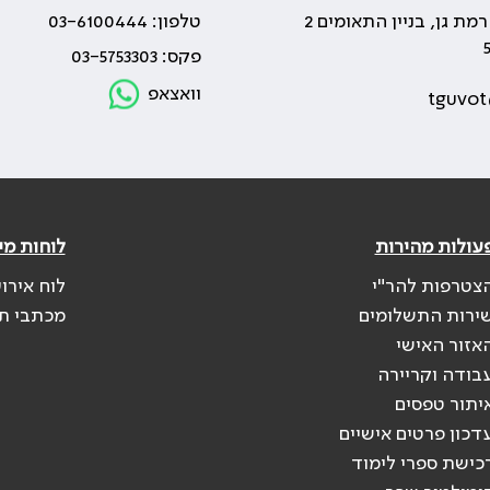
טלפון: 03-6100444
פקס: 03-5753303
וואצאפ
tguvot
עולות מהירות
לוחות מי
צטרפות להר"י
לוח אירו
ירות התשלומים
מכתבי ת
אזור האישי
בודה וקריירה
יתור טפסים
דכון פרטים אישיים
כישת ספרי לימוד