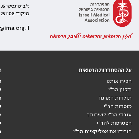
ז'בוטינסקי 35 רמת גן, בניין התאומים 2
מיקוד 5251108
@ima.org.il
למען הרופאות והרופאים ולטובת הרפואה
על ההסתדרות הרפואית
פ
הכירו אותנו
ה
תקנון הר"י
ש
תולדות הארגון
ה
מוסדות הר"י
ע
עובדי הר"י לשירותך
א
הצטרפות להר"י
ע
הורידו את אפליקציית הר"י
ר