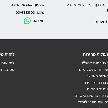
טלפון: 03-6100444
פקס: 03-5753303
וואצאפ
tguvot
עולות מהירות
לוחות מי
צטרפות להר"י
לוח אירו
ירות התשלומים
מכתבי ת
אזור האישי
בודה וקריירה
יתור טפסים
דכון פרטים אישיים
כישת ספרי לימוד