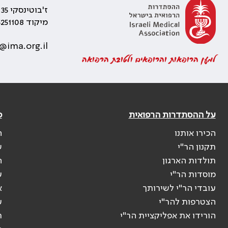
ז'בוטינסקי 35 רמת גן, בניין התאומים 2
מיקוד 5251108
@ima.org.il
למען הרופאות והרופאים ולטובת הרפואה
על ההסתדרות הרפואית
פ
הכירו אותנו
ה
תקנון הר"י
ש
תולדות הארגון
ה
מוסדות הר"י
ע
עובדי הר"י לשירותך
א
הצטרפות להר"י
ע
הורידו את אפליקציית הר"י
ר