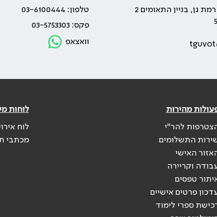
טלפון: 03-6100444
פקס: 03-5753303
וואצאפ
tguvot
עולות מהירות
לוחות מי
צטרפות להר"י
לוח אירו
ירות התשלומים
מכתבי ת
אזור האישי
בודה וקריירה
יתור טפסים
דכון פרטים אישיים
כישת ספרי לימוד