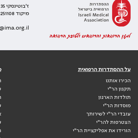
ז'בוטינסקי 35 רמת גן, בניין התאומים 2
מיקוד 5251108
@ima.org.il
למען הרופאות והרופאים ולטובת הרפואה
על ההסתדרות הרפואית
פ
הכירו אותנו
ה
תקנון הר"י
ש
תולדות הארגון
ה
מוסדות הר"י
ע
עובדי הר"י לשירותך
א
הצטרפות להר"י
ע
הורידו את אפליקציית הר"י
ר