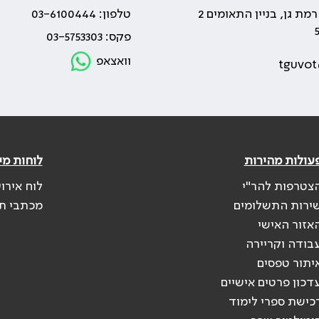
טלפון: 03-6100444
פקס: 03-5753303
וואצאפ
tguvot
עולות מהירות
לוחות מי
צטרפות להר"י
לוח אירו
ירות התשלומים
מכתבי ת
אזור האישי
בודה וקריירה
יתור טפסים
דכון פרטים אישיים
כישת ספרי לימוד