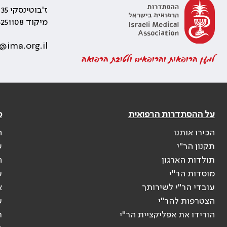
ז'בוטינסקי 35 רמת גן, בניין התאומים 2
מיקוד 5251108
@ima.org.il
למען הרופאות והרופאים ולטובת הרפואה
על ההסתדרות הרפואית
פ
הכירו אותנו
ה
תקנון הר"י
ש
תולדות הארגון
ה
מוסדות הר"י
ע
עובדי הר"י לשירותך
א
הצטרפות להר"י
ע
הורידו את אפליקציית הר"י
ר