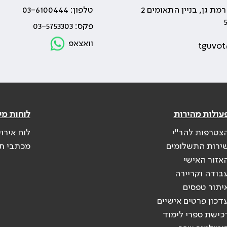
טלפון: 03-6100444
פקס: 03-5753303
וואצאפ
tguvot
עולות מהירות
לוחות מי
צטרפות להר"י
לוח אירו
ירות התשלומים
מכתבי ת
אזור האישי
בודה וקריירה
יתור טפסים
דכון פרטים אישיים
כישת ספרי לימוד