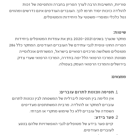
פוריות, החשיבות הרבה לערך הפריון בחברה והתפיסה של זכות
להולדה כזכות יסוד תרמו לכך. העוברים העודפים אינם נדרשים ומהווים
נטל כלכלי ומוסרי-משפטי על היחידות והמטופלים
.
שיטות:
מחקר שנערך בשנים 2020-2021 בחן את עמדות המטופלים ביחידות
הפריה החוץ-גופית לגבי עתידם של העוברים העודפים. המחקר כלל 286
מטופלים משלושה מרכזים רפואיים בישראל, המשרתים אוכלוסייה
מגוונת: המרכז הרפואי הלל יפה בחדרה, המרכז הרפואי שערי צדק
בירושלים והמרכז הרפואי העמק בעפולה.
ממצאים:
תפיסה ונכונות לתרום עוברים:
אין הלימה בין תפיסה ליברלית של המשפחה לבין נכונות לתרום
עוברים למחקר או להולדה. מרבית המשתתפים מעדיפים
השמדה של עוברים ללא כל שימוש מחקרי או חברתי
.
פער בידע:
קיים פער בידע של מטופלים לגבי האפשרויות שלהם בנוגע
לעוברים העודפים
.