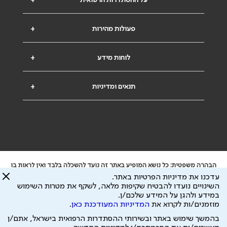
על ההסתדרות הרפואית
+
פעולות מהירות
+
לוחות מידע
+
תנאים ומדיניות
+
הבהרה משפטית: כל נושא המופיע באתר זה נועד להשכלה בלבד ואין לראות בו
ייעוץ רפואי או משפטי. אין הר"י אחראית לתוכן המתפרסם באתר זה ולכל נזק
עדכנו את מדיניות הפרטיות באתר.
שעלול להיגרם.
השינויים נועדו להבטיח שקיפות מלאה, לשקף את מטרות השימוש
ידוע לי שהר"י אוספת ושומרת מידע אישי לצורך מתן השרות וכי חלק ממנו עשוי
במידע ולהגן על המידע שלכם/ן.
להיות מועבר לצדדים שלישיים, הכל בכפוף ל
מדיניות הפרטיות
ול
תנאי השימוש
מוזמנים/ות לקרוא את
המדיניות המעודכנת כאן
.
כל הזכויות על המידע באתר שייכות להסתדרות הרפואית בישראל.
בהמשך שימוש באתר ובשירותי ההסתדרות הרפואית בישראל, אתם/ן
פיתוח ע"י
עיצוב ע"י