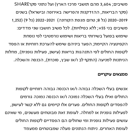
משיבים; 3,604 מהם תושבי מרכז הארץ) ועל נתוני סקרSHARE
(סקר הבריאות, ההזדקנות והפרישה באירופה ובישראל) בשנים
2020-2019 (גל 8; טרום מגפת הקורונה) 2022-2021 (גל 9) (1,252
משיבים בני 55+; ללא כפילויות). לכל משיב חושבו שני מדדים:
שימוש בפועל בשירותי בריאות ושימוש נורמטיבי לפי נוסחת
הקפיטציה הקיימת; הפער ביניהם שימש להערכת רווחיות או הפסד
לקופות החולים לפי התנהגות בריאות (עישון, פעילות גופנית), מחלות
הניתנות למניעה (התקף לב ו/או שבץ, סוכרת), הכנסה והשכלה.
ממצאים עיקריים
אנשים בעלי השכלה גבוהה ו/או הכנסה גבוהה רווחיים לקופות
החולים ואילו בעלי השכלה נמוכה ו/או הכנסה נמוכה גורמים
להפסדים לקופות החולים. פערים אלו קיימים גם ללא קשר לעישון,
לפעילות גופנית או למחלה. לעומת זאת מבוטחים מעשנים, מי שאינם
עושים פעילות גופנית ומי שחולים הם הפסדיים לקופות החולים
לעומת האחרים. ניתוח הנתונים מעלה שמבוטחים ממעמד