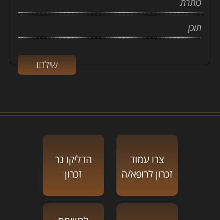
צרו עמוד
הדליקו נר
זכרון לרופא/ה
זכרון
לרשימת