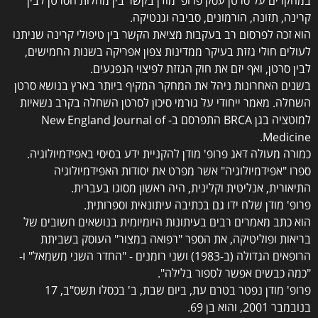
קרינה, תזונה, הורמונים, סביבה וגנטיקה.
הוא זכה לפרסום רב בעקבות מציאת הקשר בין טיפולי קרינה שניתנו
לעולים חולי גזזת בעיקר ממדינות צפון אפריקה בשנות החמישים,
לבין סרטן, ואף יזם את חוק הגזזת לפיצוי הנפגעים.
בשנים האחרונות ניהל את המחקר המקיף ביותר בארץ בנושא סרטן
השחלה. מאמר ייחודי על גורמי סיכון לסרטן השחלה בקרב נשאיות
למוטציה בגן BRCA התפרסם ב- New England Journal of
Medicine.
כמורה מעולה דאג פרופ' מודן להקניית ידע בסיסי באפידמיולוגיה.
ספרו "אפידמיולוגיה" אשר מפרט את יסודות האפידמיולוגיה
התיאורית, אנליטית וקלינית, היה ראשון מסוגו בעברית.
פרופ' מודן שלח ידו גם בכתיבה עיתונאית וספרותית.
הוא כתב מאמרים רבים בעיתונות היומיומית בנושאים חשובים של
בריאות ופוליטיקה, את הספר "רפואה במצור" העוסק בשביתת
הרופאים הגדולה (ב-1983) ושני רומנים - "החדר השני משמאל" ו-
"כמה כבשים אפשר לספור בלילה".
פרופ' מודן נפטר בטרם עת, ביום שבת, ב' בכסלו תשס"ב, 17
בנובמבר 2001, והוא בן 69.