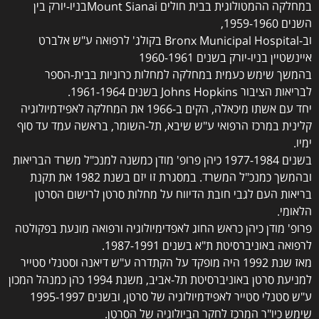
במחלקה ההמטולוגית בבית חולים Mount Sianaiבניו-יורק בין
השנים 1959-1960,
וב-Bronx Municipal Hospital בקולג' לרפואה ע"ש אלברט
איינשטיין בניו-יורק בשנים 1960-1961
בהמשך שימש כעמית במחלקה למחלות כרוניות בבית-הספר
לבריאות הציבור Johns Hopkins בשנים 1961-1964.
יחד עם אשתו מיכאלה, הקים ב-1966 את המחלקה לאפידמיולוגיה
קלינית במרכז הרפואי ע"ש שיבא, תל-השומר, בראשה עמד עד סוף
ימיו.
בשנים 1977-1984 כיהן פרופ' מודן כמשנה למנכ"ל משרד הבריאות
ובהמשך כמנכ"ל המשרד. במסגרת זו יזם בשנת 1982 את תקנת
בריאות העם לגבי חובת הדיווח על מחלות סרטן לרישום הסרטן
הלאומי.
פרופ' מודן כיהן כראש החוג לאפדימיולוגיה ורפואה מונעת בפקולטה
לרפואה באוניברסיטת ת"א בשנים 1987-1991.
מאז שנת 1992 היה מופקד על הקתדרה ע"ש דיאנה וסטנלי סטייר
למניעת סרטן באוניברסיטת תל-אביב, משנת 1994 כהן כמנהל המכון
ע"ש סטנלי סטייר לאפידמיולוגיה של סרטן, ובשנים 1995-1997
שימש כיו"ר המרכז לחקר הביולוגיה של הסרטן.