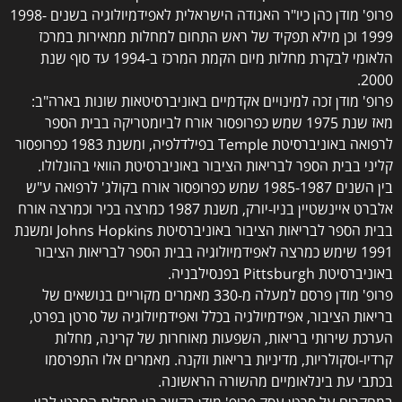
פרופ' מודן כהן כיו"ר האגודה הישראלית לאפידמיולוגיה בשנים 1998-
1999 וכן מילא תפקיד של ראש התחום למחלות ממאירות במרכז
הלאומי לבקרת מחלות מיום הקמת המרכז ב-1994 עד סוף שנת
2000.
פרופ' מודן זכה למינויים אקדמיים באוניברסיטאות שונות בארה"ב:
מאז שנת 1975 שמש כפרופסור אורח לביומטריקה בבית הספר
לרפואה באוניברסיטת Temple בפילדלפיה, ומשנת 1983 כפרופסור
קליני בבית הספר לבריאות הציבור באוניברסיטת הוואי בהונלולו.
בין השנים 1985-1987 שמש כפרופסור אורח בקולג' לרפואה ע"ש
אלברט איינשטיין בניו-יורק, משנת 1987 כמרצה בכיר וכמרצה אורח
בבית הספר לבריאות הציבור באוניברסיטת Johns Hopkins ומשנת
1991 שימש כמרצה לאפידמיולוגיה בבית הספר לבריאות הציבור
באוניברסיטת Pittsburgh בפנסילבניה.
פרופ' מודן פרסם למעלה מ-330 מאמרים מקוריים בנושאים של
בריאות הציבור, אפידמיולגיה בכלל ואפידמיולוגיה של סרטן בפרט,
הערכת שירותי בריאות, השפעות מאוחרות של קרינה, מחלות
קרדיו-וסקולריות, מדיניות בריאות וזקנה. מאמרים אלו התפרסמו
בכתבי עת בינלאומיים מהשורה הראשונה.
במחקרים על סרטן עסק פרופ' מודן בקשר בין מחלות הסרטן לבין