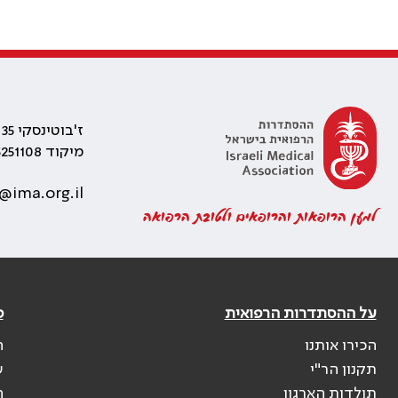
ז'בוטינסקי 35 רמת גן, בניין התאומים 2
מיקוד 5251108
@ima.org.il
למען הרופאות והרופאים ולטובת הרפואה
על ההסתדרות הרפואית
פ
הכירו אותנו
ה
תקנון הר"י
ש
תולדות הארגון
ה