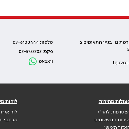
טלפון: 03-6100444
פקס: 03-5753303
וואצאפ
tguvot
עולות מהירות
לוחות מי
צטרפות להר"י
לוח אירו
ירות התשלומים
מכתבי ת
אזור האישי