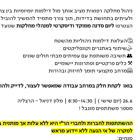
ניהול מחלקה רפואית מציב אותך מול דילמות יומיומיות בין צ
ולעיתים בתחושת בדידות, תוך צורך מתמיד להמשיך להוביל
הצטרפו
ליום סדנה ממוקד ודיסקרטי למנהלי מחלקות
שנועד ל
🤔העלאת דילמות ניהוליות מהשטח
🤹שיתוף באתגרים וקונפליקטים
👥
חשיבה משותפת עם עמיתים מבתי חולים שונים
⚒️
כלים פרקטיים ופתרונות יישומיים
🤗
מרחב מקצועי תומך לחיזוק ובהירות
בואו לקחת חלק במרחב עבודה שמאפשר לעצור, לדייק ולהוב
26.6 (יום שישי ) | 8:30-14:30 | מלון דניאל - הרצליה
מספר משתתפים מוגבל !
ההשתתפות לחברות ולחברי הר"י היא ללא עלות אך מותנית 
למקרה של אי הגעה ללא יידוע מראש
מנחים: