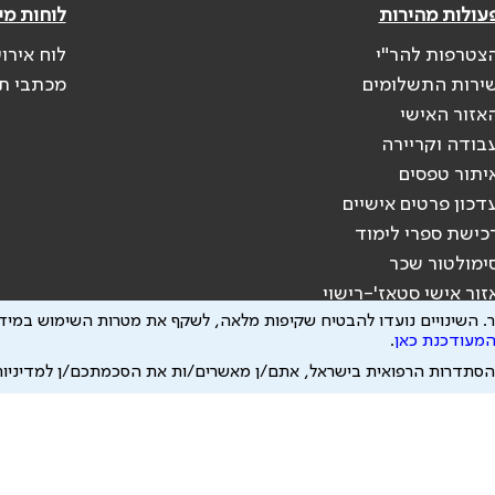
עולות מהירות
לוחות מי
צטרפות להר"י
לוח אירו
ירות התשלומים
מכתבי ת
אזור האישי
בודה וקריירה
יתור טפסים
דכון פרטים אישיים
כישת ספרי לימוד
ימולטור שכר
זור אישי סטאז'-רישוי
.
השינויים נועדו להבטיח שקיפות מלאה, לשקף את מטרות השימוש במידע
המעודכנת כאן
.
הסתדרות הרפואית בישראל, אתם/ן מאשרים/ות את הסכמתכם/ן למדיניו
יעוץ רפואי או משפטי. אין הר"י אחראית לתוכן המתפרסם באתר זה ולכל נזק שעלול
 להיות מועבר לצדדים שלישיים, הכל בכפוף ל
מדיניות הפרטיות
ול
תנאי השימוש