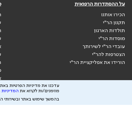
על ההסתדרות הרפואית
פ
הכירו אותנו
ה
תקנון הר"י
ש
תולדות הארגון
ה
מוסדות הר"י
ע
עובדי הר"י לשירותך
א
הצטרפות להר"י
ע
הורידו את אפליקציית הר"י
ר
ס
א
עדכנו את מדיניות הפרטיות באתר
מוזמנים/ות לקרוא את
המדיניות 
בהמשך שימוש באתר ובשירותי ה
הבהרה משפטית: כל נושא המופיע באתר זה נועד להשכלה בלבד ואין לראות בו י
ידוע לי שהר"י אוספת ושומרת מידע אישי לצורך מתן השרות וכי חלק ממנו עשוי
כל הזכויות על המידע באתר שייכות להסתדרות הרפואית בישראל.
פיתוח ע"י