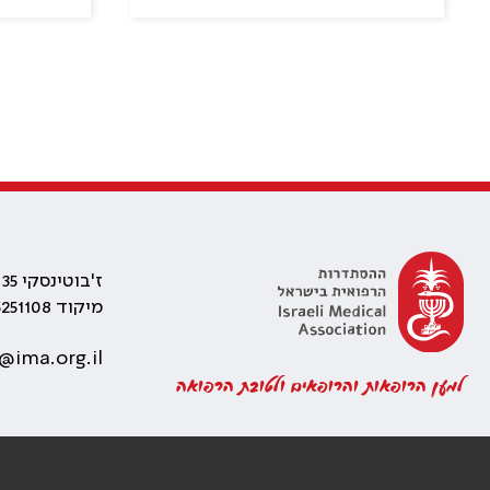
ז'בוטינסקי 35 רמת גן, בניין התאומים 2
מיקוד 5251108
ima.org.il
למען הרופאות והרופאים ולטובת הרפואה