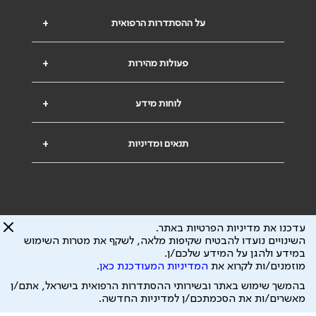
על ההסתדרות הרפואית
+
פעולות מהירות
+
לוחות מידע
+
תנאים ומדיניות
+
עדכנו את מדיניות הפרטיות באתר.
השינויים נועדו להבטיח שקיפות מלאה, לשקף את מטרות השימוש
במידע ולהגן על המידע שלכם/ן.
הבהרה משפטית: כל נושא המופיע באתר זה נועד להשכלה בלבד ואין לראות בו
מוזמנים/ות לקרוא את
המדיניות המעודכנת כאן
.
ייעוץ רפואי או משפטי. אין הר"י אחראית לתוכן המתפרסם באתר זה ולכל נזק
שעלול להיגרם.
בהמשך שימוש באתר ובשירותי ההסתדרות הרפואית בישראל, אתם/ן
ידוע לי שהר"י אוספת ושומרת מידע אישי לצורך מתן השרות וכי חלק ממנו עשוי
מאשרים/ות את הסכמתכם/ן למדיניות החדשה.
להיות מועבר לצדדים שלישיים, הכל בכפוף ל
מדיניות הפרטיות
ול
תנאי השימוש