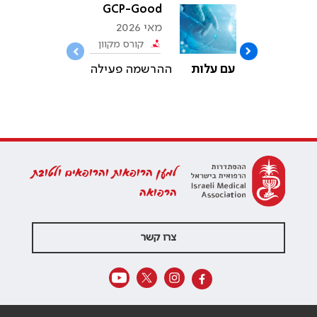
פאים
GCP-Good
מאי 2026
ל
Clinical
קוון
קורס מקוון
Practice
אי
עילה
עם עלות
ההרשמה פעילה
למען הרופאות והרופאים ולטובת
הרפואה
צרו קשר