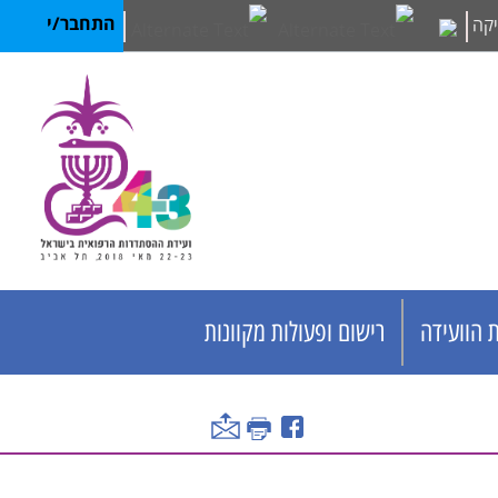
קה
התחבר/י
 הוועידה
רישום ופעולות מקוונות