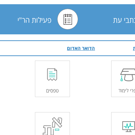
תבי עת
פעילות הר"י
הדואר האדום
רי לימוד
טפסים