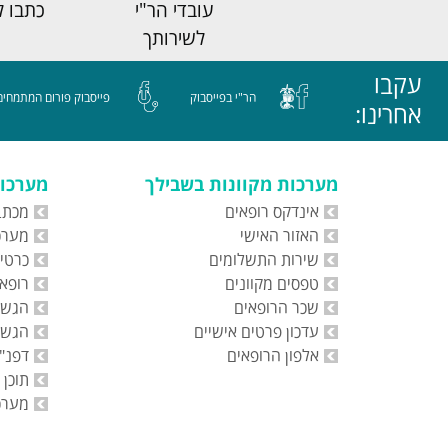
עובדי הר"י
כתבו ל
לשירותך
עקבו
הר"י בפייסבוק
פייסבוק פורום המתמחים
:
אחרינו
מערכות מקוונות בשבילך
מערכות
אינדקס רופאים
מכתב
האזור האישי
מערכת
שירות התשלומים
כרטי
טפסים מקוונים
רופאי
שכר הרופאים
הגשת
עדכון פרטים אישיים
הגשת
אלפון הרופאים
דפנ"ה
תוכן 
מערכ