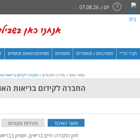
יום ו, 07.08.26
אנחנו כאן בשבילך
חברי הר"י
סטודנטים / סטאז'רים
מתמחים
מומחים/רופאים תחומיים
ל
עמוד ראשי
>
מדריך האיגודים
>
החברה לקידום בריאות האו
החברה לקידום בריאות האו
תאור האיגוד
פעילות ומטרות
חזון החברה: חיים בריאים, ושוויון בבריא