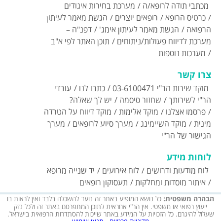
מכתבי תודה לרופא/ה
מערכת בחירות איגודים
כרטיס הרופא
רופאים יוצרים
הגשת מאמר לעיתון
הרפואה
הגשת מאמר לעיתון אימג'
דפנ"ה –
מערכת לדיווח פעולות/ניתוחים
תוכן האתר לפי א"ב
מערכות נוספות
צרו קשר
מוקד שירות הר"י 03-6100471
כתבו לנו
עובדי
הר"י לשירותך
שחזור סיסמה
יש לך שאלה?
פרסמו אצלנו
מוקד אלימות
מוקד דיווח על הטרדה
מינית
מוקד השיימינג
מערך סיוע לרופאים
מערך
הגישור של הר"י
לוחות מידע
לוח מודעות ודרושים
לוח אירועים
יד שנייה מרופא
איתור מוסדות ומחלקות
תעסוקון רופאים
כל נושא המופיע באתר זה נועד להשכלה בלבד ואין לראות בו
הבהרה משפטית:
ייעוץ רפואי או משפטי. אין הר"י אחראית לתוכן המתפרסם באתר זה ולכל נזק
שעלול להיגרם. כל הזכויות על המידע באתר שייכות להסתדרות הרפואית בישראל.
מדיניות פרטיות
תנאי שימוש