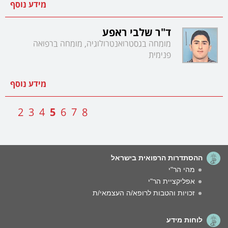
מידע נוסף
ד"ר שלבי ראפע
מומחה בגסטרואנטרולוגיה, מומחה ברפואה
פנימית
מידע נוסף
2
3
4
5
6
7
8
ההסתדרות הרפואית בישראל
מהי הר"י
אפליקציית הר"י
זכויות והטבות לרופא/ה העצמאי/ת
לוחות מידע