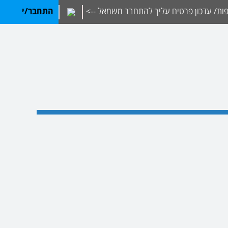
ת/ עדכון פרטים עליך להתחבר משמאל -->
התחבר/י