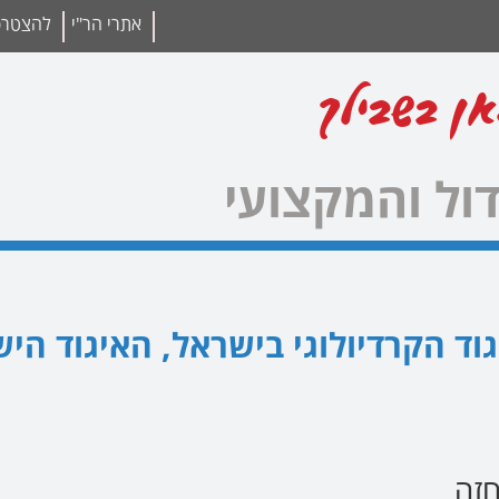
אתרי הר"י
להצטרפו
אן בשבילך
ול והמקצועי
וד הקרדיולוגי בישראל, האיגוד היש
חזה