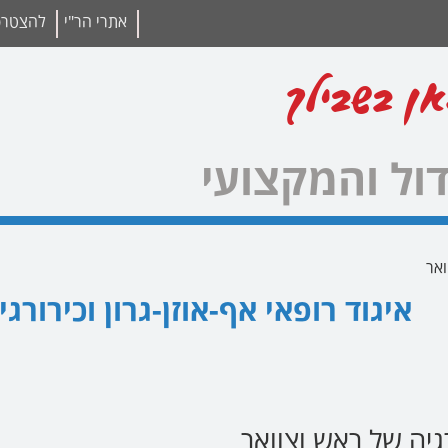
אתרי הר"י
להצטרפו
אן בשבילך
ול והמקצועי
איגוד רופאי אף-אוזן-גרון וכירור
גיה של ראש וצוואר