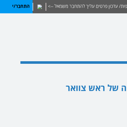
ת/ עדכון פרטים עליך להתחבר משמאל -->
התחבר/י
גיה של ראש צוואר