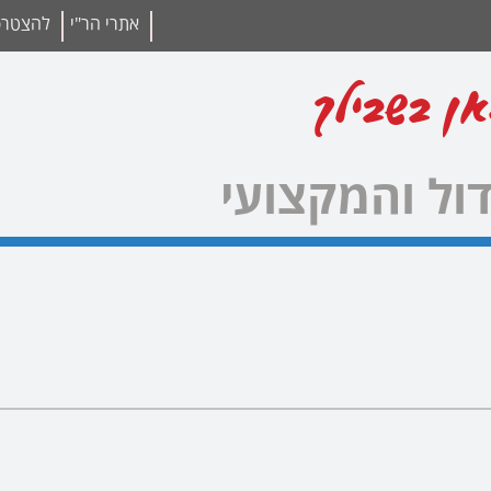
אתרי הר"י
להצטרפו
אן בשבילך
ול והמקצועי