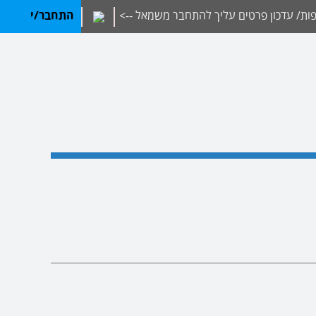
ת/ עדכון פרטים עליך להתחבר משמאל -->
התחבר/י