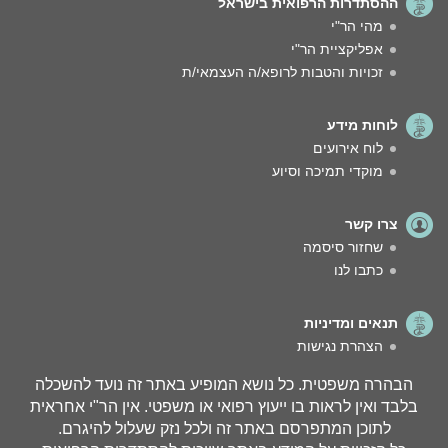
ההסתדרות הרפואית בישראל
מהי הר"י
אפליקציית הר"י
זכויות והטבות לרופא/ה העצמאי/ת
לוחות מידע
לוח אירועים
מוקדי תמיכה וסיוע
צרו קשר
שחזור סיסמה
כתבו לנו
תנאים ומדיניות
הצהרת נגישות
הבהרה משפטית. כל נושא המופיע באתר זה נועד להשכלה
בלבד ואין לראות בו ייעוץ רפואי או משפטי. אין הר"י אחראית
לתוכן המתפרסם באתר זה ולכל נזק שעלול להיגרם.