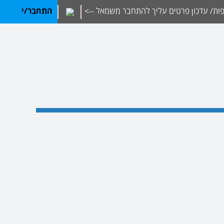
ת/ עדכון פרטים עליך להתחבר משמאל -->
התחבר/י