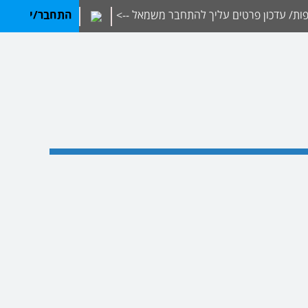
ת/ עדכון פרטים עליך להתחבר משמאל -->
התחבר/י