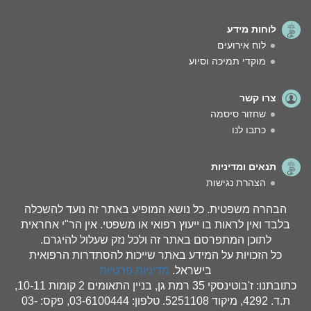
לוחות מידע
לוח אירועים
מוקדי תמיכה וסיוע
צרו קשר
שחזור סיסמה
כתבו לנו
תנאים ומדיניות
הצהרת נגישות
הבהרה משפטית. כל נושא המופיע באתר זה נועד להשכלה
בלבד ואין לראות בו ייעוץ רפואי או משפטי. אין הר"י אחראית
לתוכן המתפרסם באתר זה ולכל נזק שעלול להיגרם.
כל הזכויות על המידע באתר שייכות להסתדרות הרפואית
בישראל.
מדיניות פרטיות
כתובתנו: ז'בוטינסקי 35 רמת גן, בניין התאומים 2 קומות 10-11,
ת.ד. 4292, מיקוד 5251108. טלפון: 03-6100444, פקס: 03-