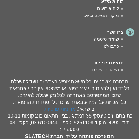
לוחות מידע
לוח אירועים
מוקדי תמיכה וסיוע
צרו קשר
שחזור סיסמה
כתבו לנו
תנאים ומדיניות
הצהרת נגישות
הבהרה משפטית. כל נושא המופיע באתר זה נועד להשכלה
בלבד ואין לראות בו ייעוץ רפואי או משפטי. אין הר"י אחראית
לתוכן המתפרסם באתר זה ולכל נזק שעלול להיגרם.
כל הזכויות על המידע באתר שייכות להסתדרות הרפואית
בישראל.
מדיניות פרטיות
כתובתנו: ז'בוטינסקי 35 רמת גן, בניין התאומים 2 קומות 10-11,
ת.ד. 4292, מיקוד 5251108. טלפון: 03-6100444, פקס: 03-
5753303
המערכת פותחה על ידי חברת SLATECH