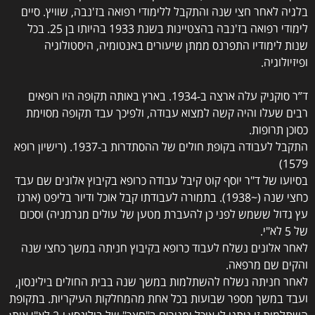
בלגיה לאחר חצי שנה והתקבל ללימודי רפואה בז'נבה, שוויץ. סיים
לימודי רפואה בז'נבה בהצטיינות בשנת 1933 בהיותו בן 25. בכל
שנות לימודיו התפרנס ממתן שיעורים באנטומיה, היסטולוגיה
ופיזיולוגיה.
ד”ר סוקניק עלה ארצה ב-1934. בארץ באותה תקופה היו רופאים
רבים שעלו והיה קשה למצוא עבודה, ולפיכך עבד תקופה מסוימת
כסוכן תרופות.
התקבל לעבודה בקופת חולים של ההסתדרות ב-1937. (רישיון רופא
1579)
בסיועו של ד"ר יוסף קוט קיבל עבודה כרופא בקיבוץ אלונים שם עבד
כחצי שנה (~1938). בתמורה לעבודתו קבל אוכל ודיור בליפט (ארגז
עץ גדול ששמש לפני כן להעברת מטען של עולים מגרמניה) וסכום
של 5 לא"י.
לאחר אלונים נשלח לעבוד כרופא בקיבוץ חניתה במשך כחצי שנה
והקים שם מרפאה.
לאחר חניתה נשלח להשתלמות במשך שנה בבית החולים בילינסון,
ועבד במשך מספר שבועות בכל אחת מהמחלקות העיקריות. בתקופת
השתלמות זו ניתנו לו אוכל ומגורים ב"חצר" של בילינסון ו-2 לא"י אותן