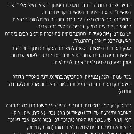
במשך שנים רבות היה חבר מערכת העיתון הרפואי הישראלי "דפים
רפואיים" ופרסם מאמרים רפואיים מקוריים רבים.
במשך תקופה ארוכה שקד על הכנת תוכניות השתלמות והרצאות
לרופאים, שבוצעו בחלקן ב"בית הרופא" בתל-אביב.
יש גם לציין את פעילותו ההתנדבותית בהעברת קורסים רבים בעזרה
ראשונה לבכירי ארגון "ההגנה".
עסק בעבודות רפואיות נוספות למשרתו העיקרית: מתן חוות דעת
רפואיות והיה חבר בוועדות רפואיות במוסד לביטוח לאומי, עבודות
אותן בצע גם שנים לאחר צאתו לגימלאות .
בכל שנותיו הפגין צניעות, הסתפקות במועט, דגל באכילה מדודה
בשעות קבועות והרבה בהליכות רגליות יום-יומיות ארוכות (לעבודה
וחזרה).
ד"ר סוקניק הפגין מסירות, חום דאגה אין קץ למשפחתו וזכה בתמורה
לאהבה והערצה של ילדיו (שאול וסימה) ונכדיו (עילית, איתי, ריקי,
דפי, תמר ושי). בשנותיו האחרונות זכה לנין בכור (ראם) אבל לא זכה
לראות את ניניו הרבים שנולדו לאחר מותו (מוריה, חירות,
אילון-שמואל, רחל-מורשה, יהודה-אריה-נצר, מבשרת-חיה, עמית,