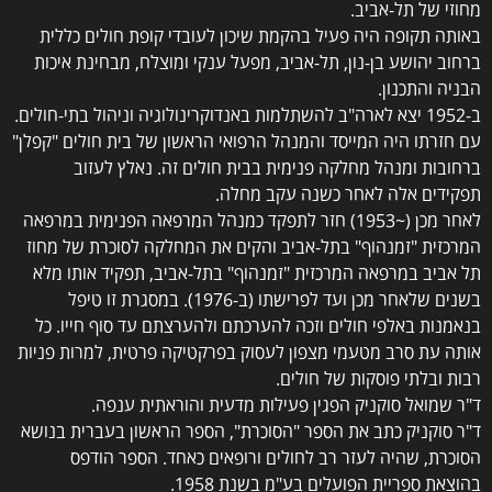
מחוזי של תל-אביב.
באותה תקופה היה פעיל בהקמת שיכון לעובדי קופת חולים כללית
ברחוב יהושע בן-נון, תל-אביב, מפעל ענקי ומוצלח, מבחינת איכות
הבניה והתכנון.
ב-1952 יצא לארה"ב להשתלמות באנדוקרינולוגיה וניהול בתי-חולים.
עם חזרתו היה המייסד והמנהל הרפואי הראשון של בית חולים "קפלן"
ברחובות ומנהל מחלקה פנימית בבית חולים זה. נאלץ לעזוב
תפקידים אלה לאחר כשנה עקב מחלה.
לאחר מכן (~1953) חזר לתפקד כמנהל המרפאה הפנימית במרפאה
המרכזית "זמנהוף" בתל-אביב והקים את המחלקה לסוכרת של מחוז
תל אביב במרפאה המרכזית "זמנהוף" בתל-אביב, תפקיד אותו מלא
בשנים שלאחר מכן ועד לפרישתו (ב-1976). במסגרת זו טיפל
בנאמנות באלפי חולים וזכה להערכתם ולהערצתם עד סוף חייו. כל
אותה עת סרב מטעמי מצפון לעסוק בפרקטיקה פרטית, למרות פניות
רבות ובלתי פוסקות של חולים.
ד"ר שמואל סוקניק הפגין פעילות מדעית והוראתית ענפה.
ד"ר סוקניק כתב את הספר "הסוכרת", הספר הראשון בעברית בנושא
הסוכרת, שהיה לעזר רב לחולים ורופאים כאחד. הספר הודפס
בהוצאת ספריית הפועלים בע"מ בשנת 1958.