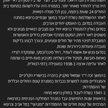
היה צריך להחזיר מאוחר יותר. בתמורה היה עליו לשהות בתחומי בית
החולים 24 שעות ביממה, נכון לכל מטלה רפואית.
לאחר ההשתלמות נשלח לעבוד במשך שנתיים כרופא במחנה
העבודה בסדום, בו הועסקו יהודים וערבים.
בסדום נאלץ להתמודד כרופא יחיד עם מצבים רפואיים מגוונים ולא
פשוטים לאור ריחוק המקום ממרכזי אוכלוסין גדולים והאפשרות
המוגבלת לפינוי מהיר של חולים ופצועים, ונערך לבצע בדיקות
מעבדה ופעולות כירורגיות שונות.
בסדום פגש את אשתו לעתיד, רחל סינגלובסקי, שתפקדה לצידו
כאחות-חובשת, תפקיד אליו נשלחה מקיבוץ מעוז-חיים בו שהתה
לאחר עליתה ארצה ב-1938 כמעפילה בלתי-לגאלית.
בהמשך זכה ד"ר שמואל סוקניק בהכרה בכישוריו הקליניים
והמנהליים ומונה למשרות נכבדות במסגרת קופת החולים הכללית
של ההסתדרות:
ב-1941 נשלח לעבוד בחולון כרופא מחוזי.
בראשית שנות החמישים עבד כמנהל המחלקה הפנימית במרפאה
המרכזית של קופת חולים של ההסתדרות "זמנהוף" בתל אביב וכרופא