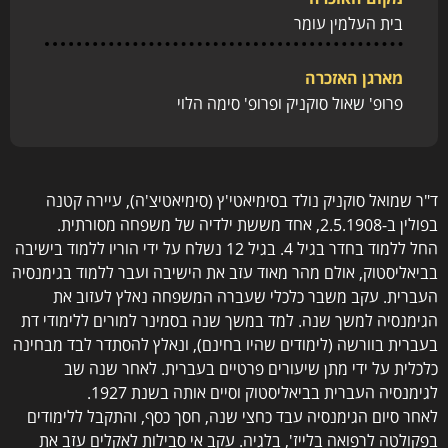
בית העלמין עומר
מארגן האזכרה
פרופ' שאול סוקניק ופרופ' סימה הלוי
ד"ר שמואל סוקניק נולד בסימיאטי'ץ (סימיאטיצ'ה), עיירה קטנה
בפולין ב-2.5.1908, אחד מששת ילדיה של משפחה מסורתית.
החל ללמוד בחדר בגיל 4. בגיל 12 נשלח על ידי הוריו ללמוד בישיבה
בביאליסטוק, אולם מהר מאוד עזב את הישיבה ועבר ללמוד בגימנסיה
העברית. עקב משבר כלכלי שעברה המשפחה נאלץ לעזוב את
הגימנסיה למשך שנה. למד במשך שנה בסמינר למורים ללימודי דת
בעברית בוורשה (לימודים שהיו בחינם), ונאלץ להסתדר לבד מבחינה
כלכלית על ידי מתן שיעורים פרטיים בעברית. לאחר שנה שב
לגימנסיה העברית בביאליסטוק וסיים אותה בשנת 1927.
לאחר סיום הגימנסיה עבד כחצי שנה, חסך כסף, והתקבל ללימודים
בפקולטה לרפואה בלייז', בלגיה. עקב אי סבילות לאקלים עזב את