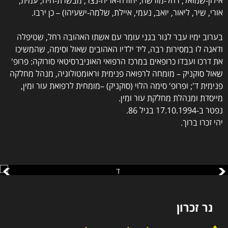
אורי, שיר, ליאור, יואב, נעמי, איילת, שלמה-ישעיהו) – כן ירבו.
בערוב ימיו עבר לגור בגני עומר עם אשתו האהובה רחל, שטיפלה
ודאגה לו במסירות רבה, ליד ילדיו האהובים שאול וסימה, שהמשיכו
את דרכו ועבדו כרופאים במרכז הרפואי האוניברסיטאי סורוקה: פרופ'
שאול סוקניק – מומחה לרפואה פנימית וראומטולוגיה, מנהל מחלקה
פנימית ד'; ופרופ' סימה הלוי (סוקניק) –מומחית לרפואת עור ומין,
מייסדת ומנהלת מחלקת עור ומין.
נפטר ב-17.10.1994 בגיל 86.
יהי זכרו ברוך.
נר זכרון