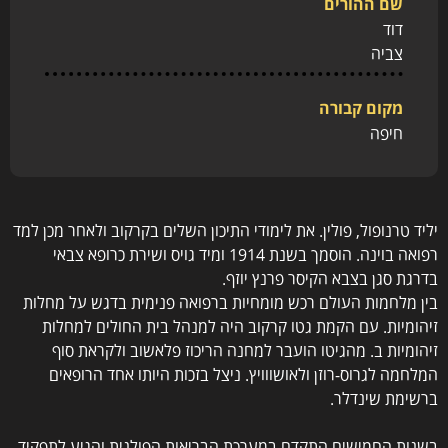
שם ההורים
דוד
צביה
מקום קבורה
חיפה
יליד טרנופול, פולין. את לימודי התיכון השלים בקרקוב ולאחר מכן למד
רפואה בוינה. הוסמך בשנת 1914 ומיד גויס ושירת כרופא צבאי
בדרגת סגן בצבא הקיסר פרנץ יוזף.
בין מלחמות העולם רכש מומחיות ברפואה פנימית בדגש על מחלות
זיהומיות. עם הקמת גטו קרקוב היה למנהל בית החולים למחלות
זיהומיות ב. מהגיטו הועבר למחנה הריכוז פלאשוב ולקראת סוף
המלחמה לגרוס-רוזן ולאושווויץ. ניצל בזכות היותו אחד הרופאים
ברשימת שינדלר.
בשנות החמישים התקדם במערכת הבריאות הפולנית והגיע לתפקיד